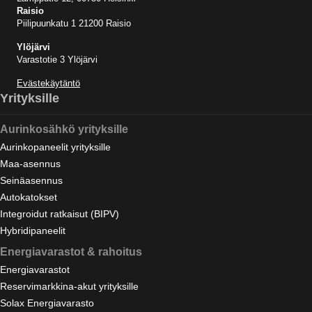
Raisio
Piilipuunkatu 1 21200 Raisio
Ylöjärvi
Varastotie 3 Ylöjärvi
Evästekäytäntö
Yrityksille
Aurinkosähkö yrityksille
Aurinkopaneelit yrityksille
Maa-asennus
Seinäasennus
Autokatokset
Integroidut ratkaisut (BIPV)
Hybridipaneelit
Energiavarastot & rahoitus
Energiavarastot
Reservimarkkina-akut yrityksille
Solax Energiavarasto