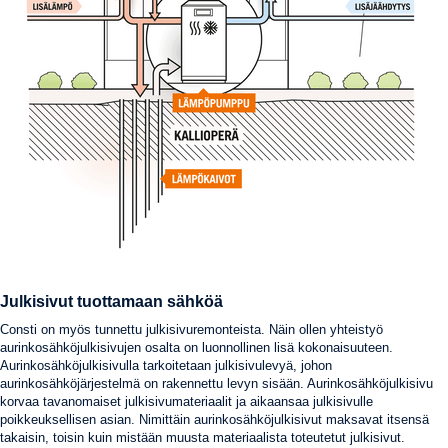
Julkisivut tuottamaan sähköä
Consti on myös tunnettu julkisivuremonteista. Näin ollen yhteistyö
aurinkosähköjulkisivujen osalta on luonnollinen lisä kokonaisuuteen.
Aurinkosähköjulkisivulla tarkoitetaan julkisivulevyä, johon
aurinkosähköjärjestelmä on rakennettu levyn sisään. Aurinkosähköjulkisivu
korvaa tavanomaiset julkisivumateriaalit ja aikaansaa julkisivulle
poikkeuksellisen asian. Nimittäin aurinkosähköjulkisivut maksavat itsensä
takaisin, toisin kuin mistään muusta materiaalista toteutetut julkisivut.