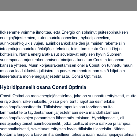
Iloksemme voimme ilmoittaa, että Energio on solminut puitesopimuksen
energiajärjestelmien, kuten aurinkopaneelien, hybridipaneelien,
aurinkosähköjulkisivujen, aurinkosähkökaiteiden ja muiden rakenteisiin
integroitujen aurinkosähköjärjestelmien, toimittamisesta Consti Oyj:n
kohteisiin. Nämä energiaratkaisut soveltuvat erityisen hyvin Suomen
suurimpana korjausrakentamisen toimijana tunnetun Constin tarjonnan
kanssa yhteen. Muun korjausrakentamisen ohella Consti on tunnettu muun
muassa laadukkaista julkisivu- ja parvekeremonteistaan sekä hiljattain
laseeratusta monienergiajärjestelmästä, Consti Optimista.
Hybridipaneelit osana Consti Optimia
Consti Optimi on monienergiajärjestelmä, joka on suunnattu erityisesti, mutta
ei rajoittuen, rakennuksille, joissa pieni tontti rajoittaa esimerkiksi
maalämpökapasiteettia. Tällaisissa tapauksissa tarvitaan muita
lämmönlähteitä täydentämään järjestelmään sekä mahdollistamaan
maalämpökaivojen poraamisen lähemmäs toisiaan. Hybridipaneelit, eli
nestejäähdytteiset aurinkopaneelit, jotka tuottavat sekä sähköä ja lämpöä
samanaikaisesti, soveltuvat erityisen hyvin tällaisiin tilanteisiin. Niiden
tuottama lämpötila taso on ihanteellinen tehostamaan maalämpöjärjestelmän