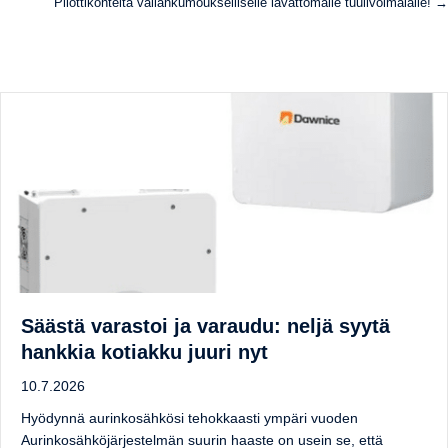
Pilottikohteita vallankumoukselliselle lavattomalle tuulivoimalalle! →
Säästä varastoi ja varaudu: neljä syytä
hankkia kotiakku juuri nyt
10.7.2026
Hyödynnä aurinkosähkösi tehokkaasti ympäri vuoden
Aurinkosähköjärjestelmän suurin haaste on usein se, että