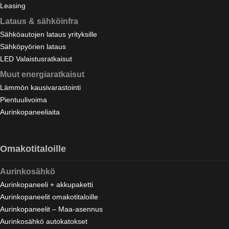
Leasing
Lataus & sähköinfra
Sähköautojen lataus yrityksille
Sähköpyörien lataus
LED Valaistusratkaisut
Muut energiaratkaisut
Lämmön kausivarastointi
Pientuulivoima
Aurinkopaneeliaita
Omakotitaloille
Aurinkosähkö
Aurinkopaneeli + akkupaketti
Aurinkopaneelit omakotitaloille
Aurinkopaneelit – Maa-asennus
Aurinkosähkö autokatokset