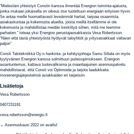
“Mielestäni yhteistyö Constin kanssa ilmentää Energion toiminta-ajatusta,
jonka mukaan jokaisella on oikeus itse tuotettuun energiaan erityisen hyvin.
Se antaa meille huomattavasti leveämmät hartiat, tarjoaa osaamista,
asiakaskuntaa ja kokemusta alueilta, joista meillä itsellämme ei ole
kokemusta ja mahdollistaa meidän keskittyä siihen, mitä me teemme
parhaiten.” toteaa yksi Energion perustajaosakkaista Vesa Robertsson.
“Näen että tästä yhteistyöstä hyötyvät taloyhtiöt ja yritysasiakkaat valtavan
paljon”
Consti Talotekniikka Oy:n hankinta- ja kehitysjohtaja Samu Siltala on myös
tyytyväinen Energion kanssa solmittuun puitesopimukseen. Energion
asiantuntemus, kattava tuotevalikoima ja maanlaajuinen asennuspalvelu
mahdollistavat, että Consti voi Optimoida ja tarjota laadukkaita
monienergiajärjestelmiä asiakkaiden eri tarpeisiin.
Lisätietoja
Vesa Robertsson
0407231191
vesa.robertsson@energio.fi
Posts
← Asennuskausi 2022 on avattu!
navigation