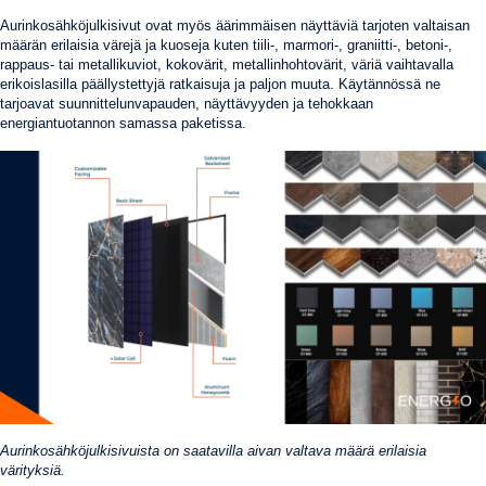
Aurinkosähköjulkisivut ovat myös äärimmäisen näyttäviä tarjoten valtaisan
määrän erilaisia värejä ja kuoseja kuten tiili-, marmori-, graniitti-, betoni-,
rappaus- tai metallikuviot, kokovärit, metallinhohtovärit, väriä vaihtavalla
erikoislasilla päällystettyjä ratkaisuja ja paljon muuta. Käytännössä ne
tarjoavat suunnittelunvapauden, näyttävyyden ja tehokkaan
energiantuotannon samassa paketissa.
Aurinkosähköjulkisivuista on saatavilla aivan valtava määrä erilaisia
värityksiä.