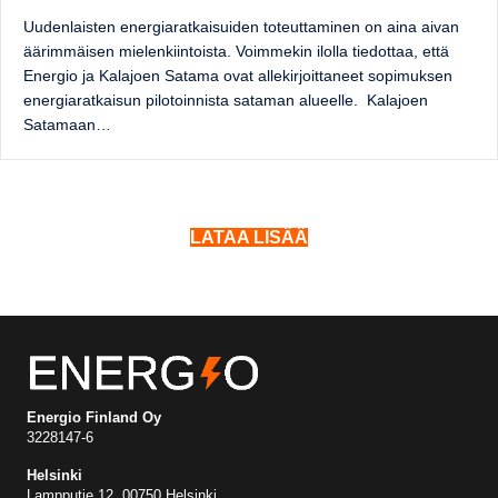
Uudenlaisten energiaratkaisuiden toteuttaminen on aina aivan
äärimmäisen mielenkiintoista. Voimmekin ilolla tiedottaa, että
Energio ja Kalajoen Satama ovat allekirjoittaneet sopimuksen
energiaratkaisun pilotoinnista sataman alueelle. Kalajoen
Satamaan…
LATAA LISÄÄ
Energio Finland Oy
3228147-6
Helsinki
Lampputie 12, 00750 Helsinki