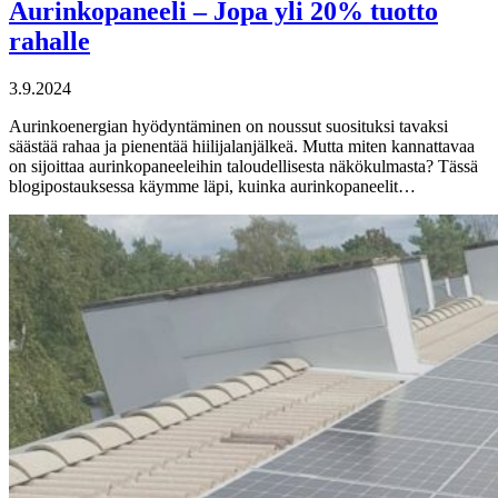
Aurinkopaneeli – Jopa yli 20% tuotto
rahalle
3.9.2024
Aurinkoenergian hyödyntäminen on noussut suosituksi tavaksi
säästää rahaa ja pienentää hiilijalanjälkeä. Mutta miten kannattavaa
on sijoittaa aurinkopaneeleihin taloudellisesta näkökulmasta? Tässä
blogipostauksessa käymme läpi, kuinka aurinkopaneelit…