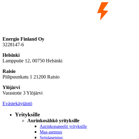
Energio Finland Oy
3228147-6
Helsinki
Lampputie 12, 00750 Helsinki
Raisio
Piilipuunkatu 1 21200 Raisio
Ylöjärvi
Varastotie 3 Ylöjärvi
Evästekäytäntö
Yrityksille
Aurinkosähkö yrityksille
Aurinkopaneelit yrityksille
Maa-asennus
Seinäasennus