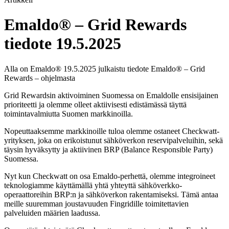
Emaldo® – Grid Rewards
tiedote 19.5.2025
Alla on Emaldo® 19.5.2025 julkaistu tiedote Emaldo® – Grid
Rewards – ohjelmasta
Grid Rewardsin aktivoiminen Suomessa on Emaldolle ensisijainen
prioriteetti ja olemme olleet aktiivisesti edistämässä täyttä
toimintavalmiutta Suomen markkinoilla.
Nopeuttaaksemme markkinoille tuloa olemme ostaneet Checkwatt-
yrityksen, joka on erikoistunut sähköverkon reservipalveluihin, sekä
täysin hyväksytty ja aktiivinen BRP (Balance Responsible Party)
Suomessa.
Nyt kun Checkwatt on osa Emaldo-perhettä, olemme integroineet
teknologiamme käyttämällä yhtä yhteyttä sähköverkko-
operaattoreihin BRP:n ja sähköverkon rakentamiseksi. Tämä antaa
meille suuremman joustavuuden Fingridille toimitettavien
palveluiden määrien laadussa.