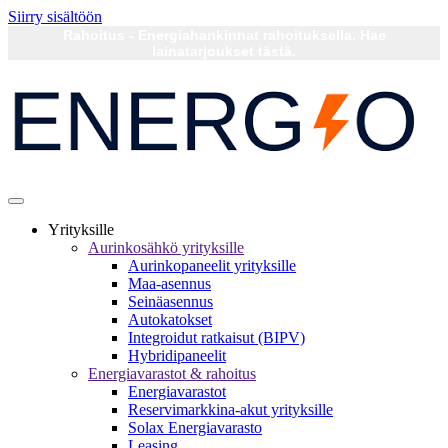
Siirry sisältöön
Rahoitus - Energiahankinnat rahoituksella. Hae
lainatarjoukset tästä.
Yrityksille
Aurinkosähkö yrityksille
Aurinkopaneelit yrityksille
Maa-asennus
Seinäasennus
Autokatokset
Integroidut ratkaisut (BIPV)
Hybridipaneelit
Energiavarastot & rahoitus
Energiavarastot
Reservimarkkina-akut yrityksille
Solax Energiavarasto
Leasing