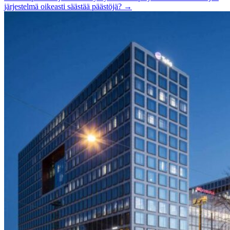
järjestelmä oikeasti säästää päästöjä? →