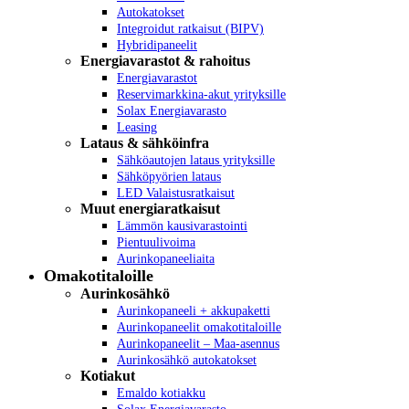
Autokatokset
Integroidut ratkaisut (BIPV)
Hybridipaneelit
Energiavarastot & rahoitus
Energiavarastot
Reservimarkkina-akut yrityksille
Solax Energiavarasto
Leasing
Lataus & sähköinfra
Sähköautojen lataus yrityksille
Sähköpyörien lataus
LED Valaistusratkaisut
Muut energiaratkaisut
Lämmön kausivarastointi
Pientuulivoima
Aurinkopaneeliaita
Omakotitaloille
Aurinkosähkö
Aurinkopaneeli + akkupaketti
Aurinkopaneelit omakotitaloille
Aurinkopaneelit – Maa-asennus
Aurinkosähkö autokatokset
Kotiakut
Emaldo kotiakku