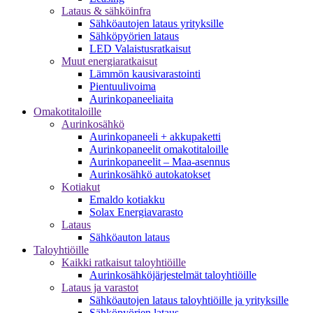
Lataus & sähköinfra
Sähköautojen lataus yrityksille
Sähköpyörien lataus
LED Valaistusratkaisut
Muut energiaratkaisut
Lämmön kausivarastointi
Pientuulivoima
Aurinkopaneeliaita
Omakotitaloille
Aurinkosähkö
Aurinkopaneeli + akkupaketti
Aurinkopaneelit omakotitaloille
Aurinkopaneelit – Maa-asennus
Aurinkosähkö autokatokset
Kotiakut
Emaldo kotiakku
Solax Energiavarasto
Lataus
Sähköauton lataus
Taloyhtiöille
Kaikki ratkaisut taloyhtiöille
Aurinkosähköjärjestelmät taloyhtiöille
Lataus ja varastot
Sähköautojen lataus taloyhtiöille ja yrityksille
Sähköpyörien lataus