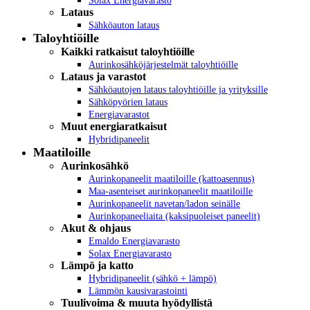
Solax Energiavarasto
Lataus
Sähköauton lataus
Taloyhtiöille
Kaikki ratkaisut taloyhtiöille
Aurinkosähköjärjestelmät taloyhtiöille
Lataus ja varastot
Sähköautojen lataus taloyhtiöille ja yrityksille
Sähköpyörien lataus
Energiavarastot
Muut energiaratkaisut
Hybridipaneelit
Maatiloille
Aurinkosähkö
Aurinkopaneelit maatiloille (kattoasennus)
Maa-asenteiset aurinkopaneelit maatiloille
Aurinkopaneelit navetan/ladon seinälle
Aurinkopaneeliaita (kaksipuoleiset paneelit)
Akut & ohjaus
Emaldo Energiavarasto
Solax Energiavarasto
Lämpö ja katto
Hybridipaneelit (sähkö + lämpö)
Lämmön kausivarastointi
Tuulivoima & muuta hyödyllistä