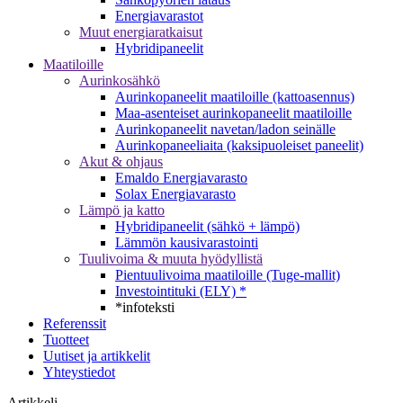
Energiavarastot
Muut energiaratkaisut
Hybridipaneelit
Maatiloille
Aurinkosähkö
Aurinkopaneelit maatiloille (kattoasennus)
Maa-asenteiset aurinkopaneelit maatiloille
Aurinkopaneelit navetan/ladon seinälle
Aurinkopaneeliaita (kaksipuoleiset paneelit)
Akut & ohjaus
Emaldo Energiavarasto
Solax Energiavarasto
Lämpö ja katto
Hybridipaneelit (sähkö + lämpö)
Lämmön kausivarastointi
Tuulivoima & muuta hyödyllistä
Pientuulivoima maatiloille (Tuge-mallit)
Investointituki (ELY) *
*infoteksti
Referenssit
Tuotteet
Uutiset ja artikkelit
Yhteystiedot
Artikkeli