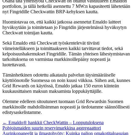
Osana tätä yhteistyötä Checkwatt on ottanut vastuulleen Emaldon
portfolion, ja tällä hetkellä asennettu 7 MW:n kapasiteetti lähetetään
nyt Fingridille Checkwattin BRP-kehyksen kautta.
Huomiotavaa on, että kaikki jatkossa asennetut Emaldo laitteet
hyväksytään ja toimitetaan jo Fingridin järjestelmässä hyväksytyn
Checkwatt toimijan kautta.
Sekä Emaldo että Checkwatt työskentelevät tiiviisti
viimeistelläkseen ja toimittaakseen kaikki tarvittavat tiedot, sekä
kelpoisuushakemukset Fingridille. Tämän yhteisen lähestymistavan
tarkoituksena on varmistaa markkinoillepääsy nopeasti ja
luotettavasti.
Tämänhetkinen odotettu aikataulu palvelun täysimääräiselle
käyttöönotolle Suomessa on noin kuusi viikkoa. Siihen asti, kunnes
Grid Rewards on käytössä, Emaldo jatkaa 150 euron kiinteän
kuukausittaisen maksun maksamista loppukäyttäjille.
Olemme edelleen sitoutuneet tuomaan Grid Rewardsin Suomen
markkinoille mahdollisimman nopeasti ja tiedotamme säännöllisesti
edistysaskelistamme.
Posts
← Emaldo® hankkii CheckWattin – Lopputuloksena
Pohjoismaiden suurin reservimarkkina aggregaattori
navigation
Aurinkopaneelit ja ilmastohyöty: Kuinka paljon omakotitaloasujan