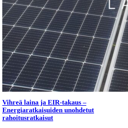
Vihreä laina ja EIR-takaus –
Energiaratkaisuiden unohdetut
rahoitusratkaisut