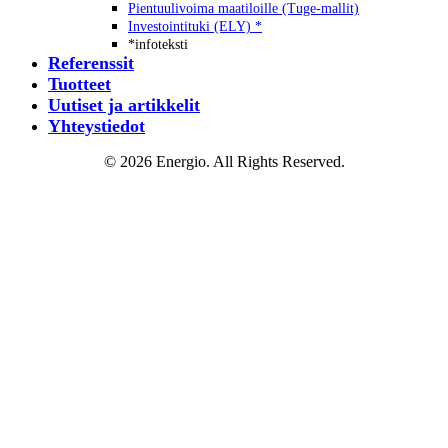
Pientuulivoima maatiloille (Tuge-mallit)
Investointituki (ELY) *
*infoteksti
Referenssit
Tuotteet
Uutiset ja artikkelit
Yhteystiedot
© 2026 Energio. All Rights Reserved.