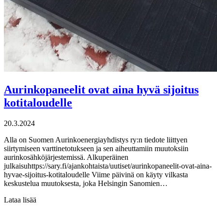
Aurinkopaneelit ovat aina hyvä sijoitus
kotitaloudelle
20.3.2024
Alla on Suomen Aurinkoenergiayhdistys ry:n tiedote liittyen
siirtymiseen varttinetotukseen ja sen aiheuttamiin muutoksiin
aurinkosähköjärjestemissä. Alkuperäinen
julkaisuhttps://sary.fi/ajankohtaista/uutiset/aurinkopaneelit-ovat-aina-
hyvae-sijoitus-kotitaloudelle Viime päivinä on käyty vilkasta
keskustelua muutoksesta, joka Helsingin Sanomien…
Lataa lisää