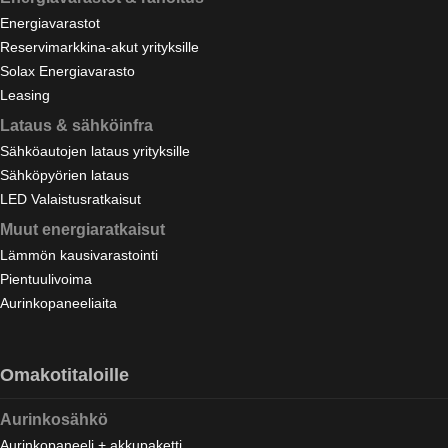
Energiavarastot
Reservimarkkina-akut yrityksille
Solax Energiavarasto
Leasing
Lataus & sähköinfra
Sähköautojen lataus yrityksille
Sähköpyörien lataus
LED Valaistusratkaisut
Muut energiaratkaisut
Lämmön kausivarastointi
Pientuulivoima
Aurinkopaneeliaita
Omakotitaloille
Aurinkosähkö
Aurinkopaneeli + akkupaketti