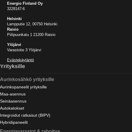
Energio Finland Oy
3228147-6
Helsinki
Lampputie 12, 00750 Helsinki
Raisio
Piilipuunkatu 1 21200 Raisio
Ylöjärvi
Varastotie 3 Ylöjärvi
Evästekäytäntö
Yrityksille
Aurinkosähkö yrityksille
Aurinkopaneelit yrityksille
Maa-asennus
Seinäasennus
Autokatokset
Integroidut ratkaisut (BIPV)
Hybridipaneelit
Energiavarastot & rahoitus