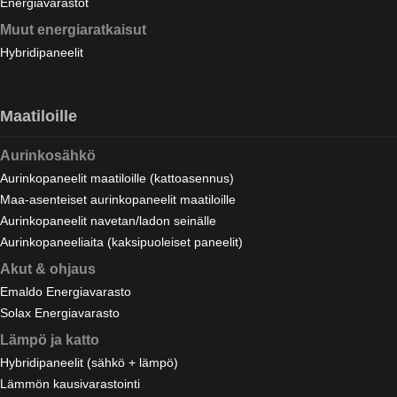
Energiavarastot
Muut energiaratkaisut
Hybridipaneelit
Maatiloille
Aurinkosähkö
Aurinkopaneelit maatiloille (kattoasennus)
Maa-asenteiset aurinkopaneelit maatiloille
Aurinkopaneelit navetan/ladon seinälle
Aurinkopaneeliaita (kaksipuoleiset paneelit)
Akut & ohjaus
Emaldo Energiavarasto
Solax Energiavarasto
Lämpö ja katto
Hybridipaneelit (sähkö + lämpö)
Lämmön kausivarastointi