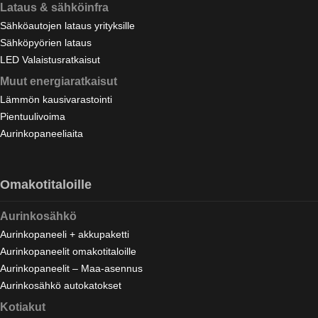
Lataus & sähköinfra
Sähköautojen lataus yrityksille
Sähköpyörien lataus
LED Valaistusratkaisut
Muut energiaratkaisut
Lämmön kausivarastointi
Pientuulivoima
Aurinkopaneeliaita
Omakotitaloille
Aurinkosähkö
Aurinkopaneeli + akkupaketti
Aurinkopaneelit omakotitaloille
Aurinkopaneelit – Maa-asennus
Aurinkosähkö autokatokset
Kotiakut