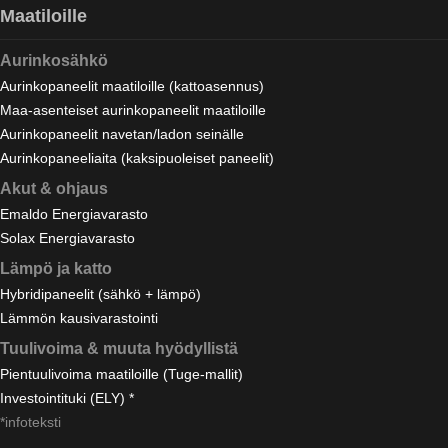
Maatiloille
Aurinkosähkö
Aurinkopaneelit maatiloille (kattoasennus)
Maa-asenteiset aurinkopaneelit maatiloille
Aurinkopaneelit navetan/ladon seinälle
Aurinkopaneeliaita (kaksipuoleiset paneelit)
Akut & ohjaus
Emaldo Energiavarasto
Solax Energiavarasto
Lämpö ja katto
Hybridipaneelit (sähkö + lämpö)
Lämmön kausivarastointi
Tuulivoima & muuta hyödyllistä
Pientuulivoima maatiloille (Tuge-mallit)
Investointituki (ELY) *
*infoteksti