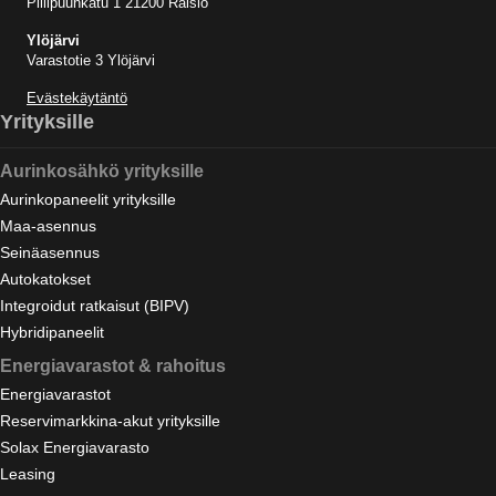
Piilipuunkatu 1 21200 Raisio
Ylöjärvi
Varastotie 3 Ylöjärvi
Evästekäytäntö
Yrityksille
Aurinkosähkö yrityksille
Aurinkopaneelit yrityksille
Maa-asennus
Seinäasennus
Autokatokset
Integroidut ratkaisut (BIPV)
Hybridipaneelit
Energiavarastot & rahoitus
Energiavarastot
Reservimarkkina-akut yrityksille
Solax Energiavarasto
Leasing