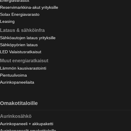
Energiavarastot
Reservimarkkina-akut yrityksille
Solax Energiavarasto
Leasing
Lataus & sähköinfra
Sähköautojen lataus yrityksille
Sähköpyörien lataus
LED Valaistusratkaisut
Muut energiaratkaisut
Lämmön kausivarastointi
Pientuulivoima
Aurinkopaneeliaita
Omakotitaloille
Aurinkosähkö
Aurinkopaneeli + akkupaketti
Aurinkopaneelit omakotitaloille