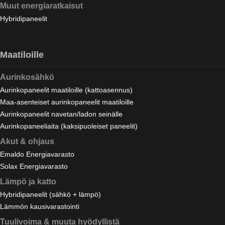
Muut energiaratkaisut
Hybridipaneelit
Maatiloille
Aurinkosähkö
Aurinkopaneelit maatiloille (kattoasennus)
Maa-asenteiset aurinkopaneelit maatiloille
Aurinkopaneelit navetan/ladon seinälle
Aurinkopaneeliaita (kaksipuoleiset paneelit)
Akut & ohjaus
Emaldo Energiavarasto
Solax Energiavarasto
Lämpö ja katto
Hybridipaneelit (sähkö + lämpö)
Lämmön kausivarastointi
Tuulivoima & muuta hyödyllistä