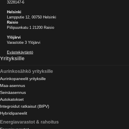
3228147-6
Helsinki
Lampputie 12, 00750 Helsinki
Raisio
Piilipuunkatu 1 21200 Raisio
Ylöjärvi
Varastotie 3 Ylöjärvi
Evästekäytäntö
Yrityksille
Aurinkosähkö yrityksille
Aurinkopaneelit yrityksille
Maa-asennus
Seinäasennus
Autokatokset
Integroidut ratkaisut (BIPV)
Hybridipaneelit
Energiavarastot & rahoitus