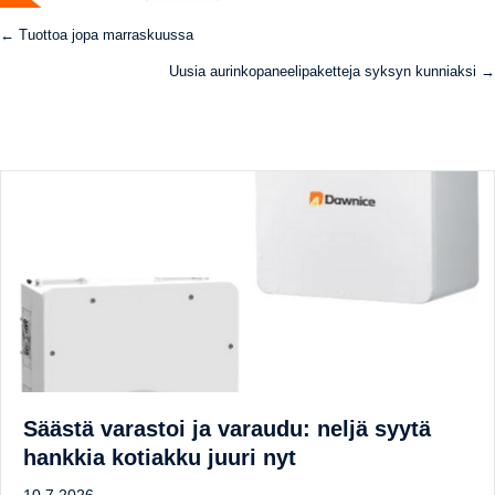
Posts
← Tuottoa jopa marraskuussa
navigation
Uusia aurinkopaneelipaketteja syksyn kunniaksi →
Säästä varastoi ja varaudu: neljä syytä
hankkia kotiakku juuri nyt