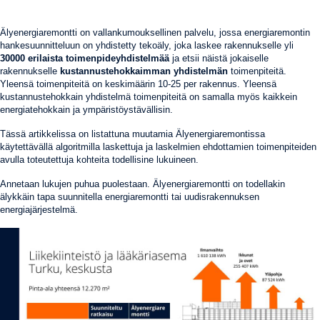
Älyenergiaremontti on vallankumouksellinen palvelu, jossa energiaremontin
hankesuunnitteluun on yhdistetty tekoäly, joka laskee rakennukselle yli
30000 erilaista toimenpideyhdistelmää
ja etsii näistä jokaiselle
rakennukselle
kustannustehokkaimman yhdistelmän
toimenpiteitä.
Yleensä toimenpiteitä on keskimäärin 10-25 per rakennus. Yleensä
kustannustehokkain yhdistelmä toimenpiteitä on samalla myös kaikkein
energiatehokkain ja ympäristöystävällisin.
Tässä artikkelissa on listattuna muutamia Älyenergiaremontissa
käytettävällä algoritmilla laskettuja ja laskelmien ehdottamien toimenpiteiden
avulla toteutettuja kohteita todellisine lukuineen.
Annetaan lukujen puhua puolestaan. Älyenergiaremontti on todellakin
älykkäin tapa suunnitella energiaremontti tai uudisrakennuksen
energiajärjestelmä.